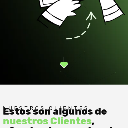
NUESTROS CLIENTES
Estos son algunos de
nuestros Clientes
,